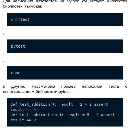
Для написания автотестов на Python существует множество
библиотек, таких как
unittest
,
pytest
,
nose
и другие. Рассмотрим пример написания теста с
использованием библиотеки pytest:
def test_addition(): result = 2 + 2 assert
result == 4
def test_subtraction(): result = 5 - 3 assert
result == 2