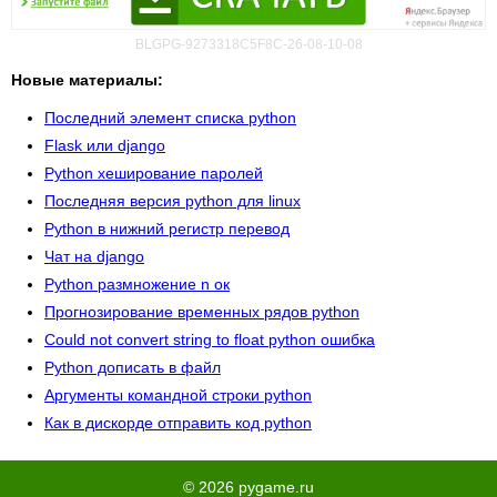
BLGPG-9273318C5F8C-26-08-10-08
Новые материалы:
Последний элемент списка python
Flask или django
Python хеширование паролей
Последняя версия python для linux
Python в нижний регистр перевод
Чат на django
Python размножение n ок
Прогнозирование временных рядов python
Could not convert string to float python ошибка
Python дописать в файл
Аргументы командной строки python
Как в дискорде отправить код python
© 2026 pygame.ru