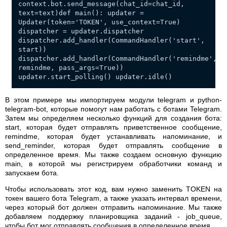
context.bot.send_message(chat_id=chat_id,
text=text)def main(): updater =
Updater(token='TOKEN', use_context=True)
dispatcher = updater.dispatcher
dispatcher.add_handler(CommandHandler('start',
start))
dispatcher.add_handler(CommandHandler('remindme',
remindme, pass_args=True))
updater.start_polling() updater.idle()
В этом примере мы импортируем модули telegram и python-
telegram-bot, которые помогут нам работать с ботами Telegram.
Затем мы определяем несколько функций для создания бота:
start, которая будет отправлять приветственное сообщение,
remindme, которая будет устанавливать напоминание, и
send_reminder, которая будет отправлять сообщение в
определенное время. Мы также создаем основную функцию
main, в которой мы регистрируем обработчики команд и
запускаем бота.
Чтобы использовать этот код, вам нужно заменить TOKEN на
токен вашего бота Telegram, а также указать интервал времени,
через который бот должен отправить напоминание. Мы также
добавляем поддержку планировщика заданий - job_queue,
чтобы бот мог отправлять сообщения в определенное время.