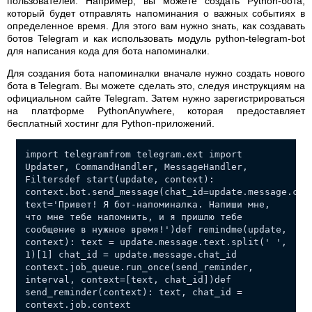
пользователей. Например, вы можете создать Python-бота,
который будет отправлять напоминания о важных событиях в
определенное время. Для этого вам нужно знать, как создавать
ботов Telegram и как использовать модуль python-telegram-bot
для написания кода для бота напоминалки.
Для создания бота напоминалки вначале нужно создать нового
бота в Telegram. Вы можете сделать это, следуя инструкциям на
официальном сайте Telegram. Затем нужно зарегистрироваться
на платформе PythonAnywhere, которая предоставляет
бесплатный хостинг для Python-приложений.
import telegramfrom telegram.ext import
Updater, CommandHandler, MessageHandler,
Filtersdef start(update, context):
context.bot.send_message(chat_id=update.message.cha
text='Привет! Я бот-напоминалка. Напиши мне,
что мне тебе напомнить, и я пришлю тебе
сообщение в нужное время!')def remindme(update,
context): text = update.message.text.split(' ',
1)[1] chat_id = update.message.chat_id
context.job_queue.run_once(send_reminder,
interval, context=[text, chat_id])def
send_reminder(context): text, chat_id =
context.job.context