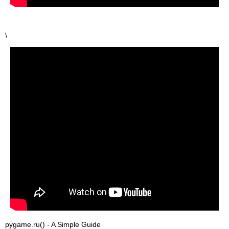
\
pygame.ru() - A Simple Guide