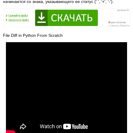
начинается со знака, указывающего ее статус (' ', '+', '-').
File Diff in Python From Scratch