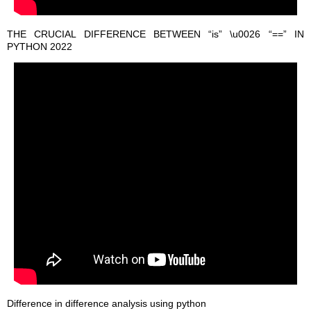
THE CRUCIAL DIFFERENCE BETWEEN “is” \u0026 “==” IN
PYTHON 2022
Difference in difference analysis using python