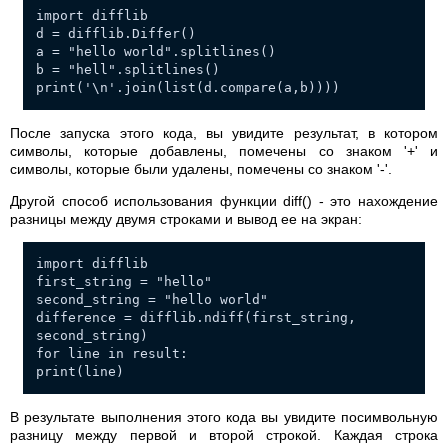
import difflib
d = difflib.Differ()
a = "hello world".splitlines()
b = "hell".splitlines()
print('\n'.join(list(d.compare(a,b))))
После запуска этого кода, вы увидите результат, в котором
символы, которые добавлены, помечены со знаком '+' и
символы, которые были удалены, помечены со знаком '-'.
Другой способ использования функции diff() - это нахождение
разницы между двумя строками и вывод ее на экран:
import difflib
first_string = "hello"
second_string = "hello world"
difference = difflib.ndiff(first_string,
second_string)
for line in result:
print(line)
В результате выполнения этого кода вы увидите посимвольную
разницу между первой и второй строкой. Каждая строка