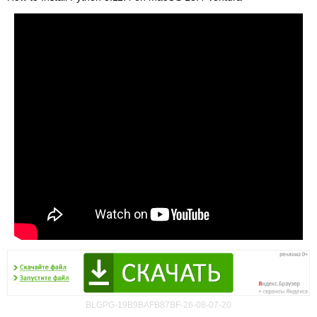
BLGPG-19B9BAFB87BF-26-08-07-20