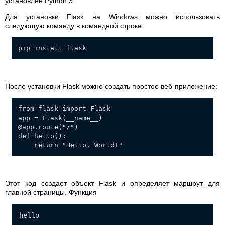
установлен Python 3.
Для установки Flask на Windows можно использовать
следующую команду в командной строке:
pip install flask
После установки Flask можно создать простое веб-приложение:
from flask import Flask
app = Flask(__name__)
@app.route("/")
def hello():
return "Hello, World!"
Этот код создает объект Flask и определяет маршрут для
главной страницы. Функция
hello