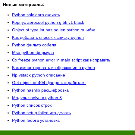
Новые материалы:
Python sololearn скачать
Корпус aerocool python g bk v1 black
Object of type int has no len python ошибка
Как добавить список к списку python
Python фильтр собеля
Mse python формула
Cx freeze python error in main script как исправить
Как импортировать изображение в python
Np vstack python описание
Get object or 404 django как работает
Python hashlib расшифровка
Модуль shelve в python 3
Python список строк
Python setup failed что делать
Python fedora установка