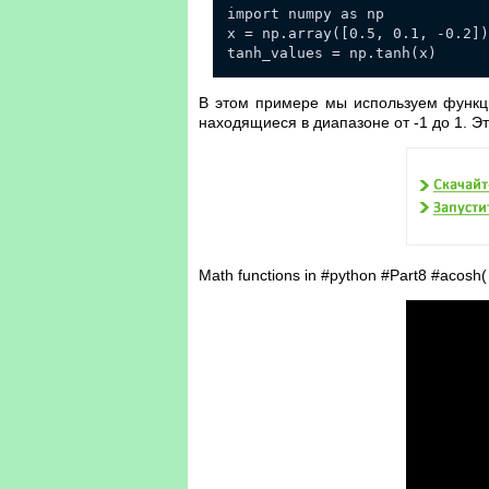
import numpy as np
x = np.array([0.5, 0.1, -0.2])
tanh_values = np.tanh(x)
В этом примере мы используем функци
находящиеся в диапазоне от -1 до 1. Э
Math functions in #python #Part8 #acosh( 