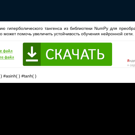
ю гиперболического тангенса из библиотеки NumPy для преобра
то может помочь увеличить устойчивость обучения нейронной сети.
) #asinh( ) #tanh( )