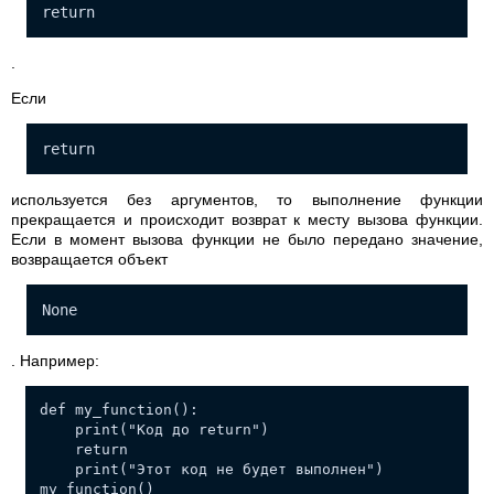
return
.
Если
return
используется без аргументов, то выполнение функции
прекращается и происходит возврат к месту вызова функции.
Если в момент вызова функции не было передано значение,
возвращается объект
None
. Например:
def my_function():
print("Код до return")
return
print("Этот код не будет выполнен")
my_function()