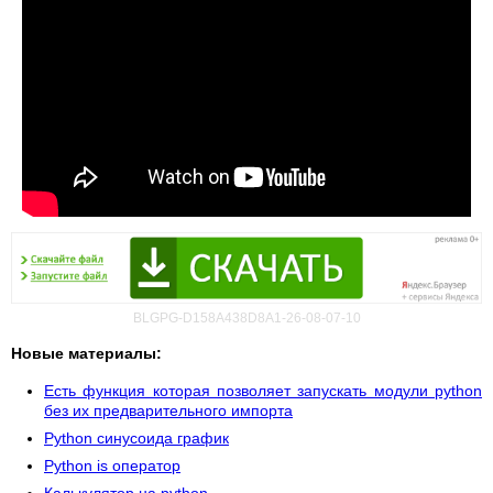
BLGPG-D158A438D8A1-26-08-07-10
Новые материалы:
Есть функция которая позволяет запускать модули python
без их предварительного импорта
Python синусоида график
Python is оператор
Калькулятор на python