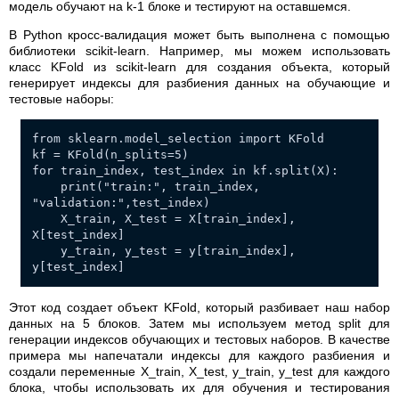
модель обучают на k-1 блоке и тестируют на оставшемся.
В Python кросс-валидация может быть выполнена с помощью
библиотеки scikit-learn. Например, мы можем использовать
класс KFold из scikit-learn для создания объекта, который
генерирует индексы для разбиения данных на обучающие и
тестовые наборы:
from sklearn.model_selection import KFold
kf = KFold(n_splits=5)
for train_index, test_index in kf.split(X):
print("train:", train_index,
"validation:",test_index)
X_train, X_test = X[train_index],
X[test_index]
y_train, y_test = y[train_index],
y[test_index]
Этот код создает объект KFold, который разбивает наш набор
данных на 5 блоков. Затем мы используем метод split для
генерации индексов обучающих и тестовых наборов. В качестве
примера мы напечатали индексы для каждого разбиения и
создали переменные X_train, X_test, y_train, y_test для каждого
блока, чтобы использовать их для обучения и тестирования