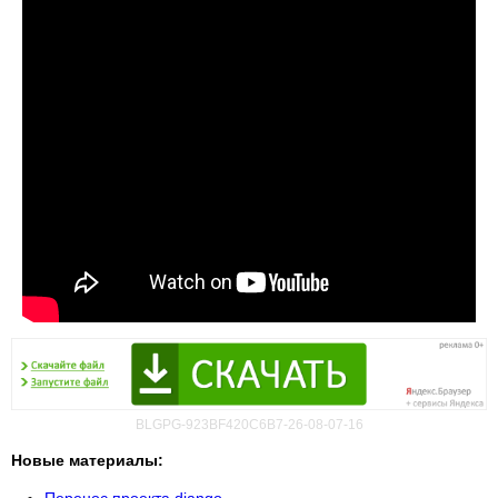
BLGPG-923BF420C6B7-26-08-07-16
Новые материалы:
Перенос проекта django