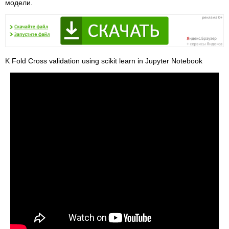
модели.
K Fold Cross validation using scikit learn in Jupyter Notebook