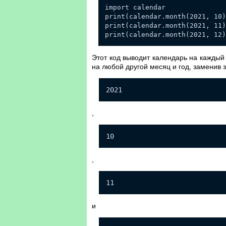
import calendar
print(calendar.month(2021, 10)
print(calendar.month(2021, 11)
print(calendar.month(2021, 12)
Этот код выводит календарь на каждый 
на любой другой месяц и год, заменив 
2021
,
10
,
11
и