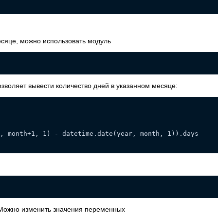
есяце, можно использовать модуль
позволяет вывести количество дней в указанном месяце:
, month+1, 1) - datetime.date(year, month, 1)).days
. Можно изменить значения переменных