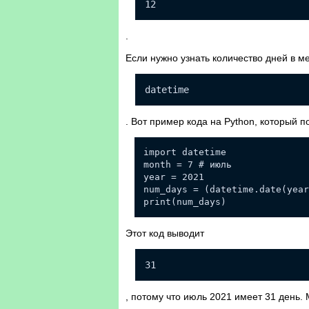
12
.
Если нужно узнать количество дней в м
datetime
. Вот пример кода на Python, который 
import datetime
month = 7 # июль
year = 2021
num_days = (datetime.date(year
print(num_days)
Этот код выводит
31
, потому что июль 2021 имеет 31 день