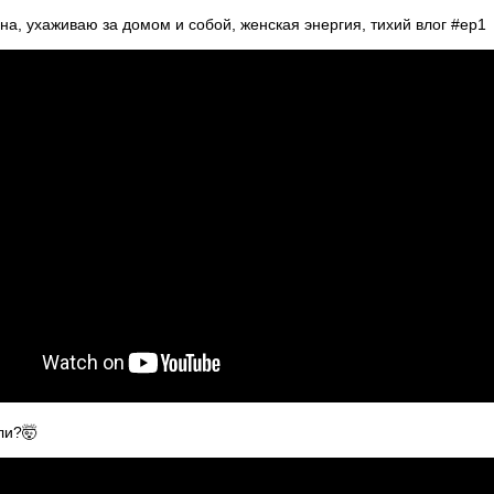
на, ухаживаю за домом и собой, женская энергия, тихий влог #ep1
ли?🤯