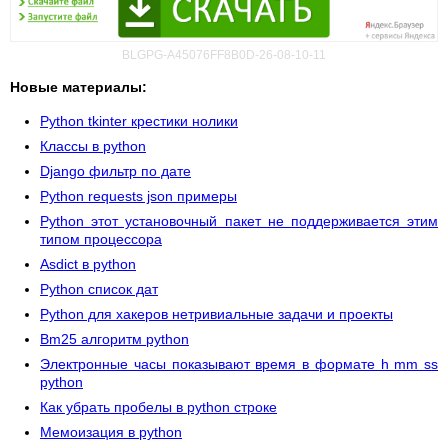
BLGPG-A45076FF8B0D-26-08-10-11
Новые материалы:
Python tkinter крестики нолики
Классы в python
Django фильтр по дате
Python requests json примеры
Python этот установочный пакет не поддерживается этим
типом процессора
Asdict в python
Python список дат
Python для хакеров нетривиальные задачи и проекты
Bm25 алгоритм python
Электронные часы показывают время в формате h mm ss
python
Как убрать пробелы в python строке
Мемоизация в python