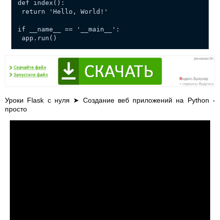
def index():
return 'Hello, World!'
if __name__ == '__main__':
app.run()
Уроки Flask с нуля ➤ Создание веб приложений на Python -
просто