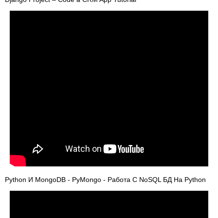
Python И MongoDB - PyMongo - Работа С NoSQL БД На Python