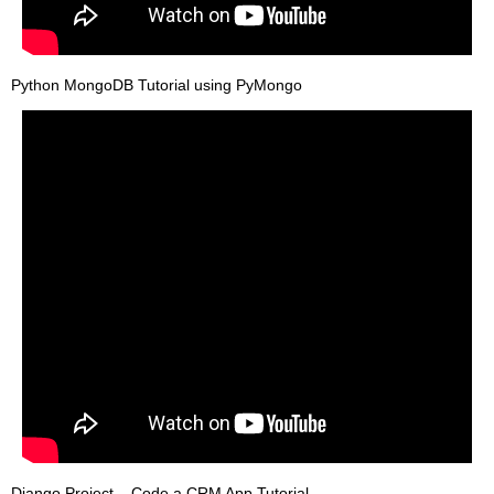
Python MongoDB Tutorial using PyMongo
Django Project – Code a CRM App Tutorial