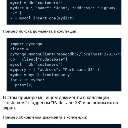
mycol = db["customers"]
mydict = { "name": "John", "address": "Highway
37" }
x = mycol.insert_one(mydict)
Пример поиска документа в коллекции:
import pymongo
client =
pymongo.MongoClient("mongodb://localhost:27017/")
db = client["mydatabase"]
mycol = db["customers"]
myquery = { "address": "Park Lane 38" }
mydoc = mycol.find(myquery)
for x in mydoc:
print(x)
В этом примере мы ищем документы в коллекции
"customers" с адресом "Park Lane 38" и выводим их на
экран.
Пример обновления документа в коллекции: