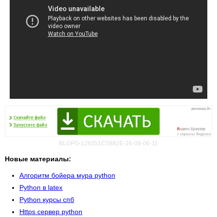
BLGPG-128351C5B82E-26-08-06-11
Новые материалы:
Алгоритм бойера мура python
Python в latex
Python курсы спб
Https сервер python