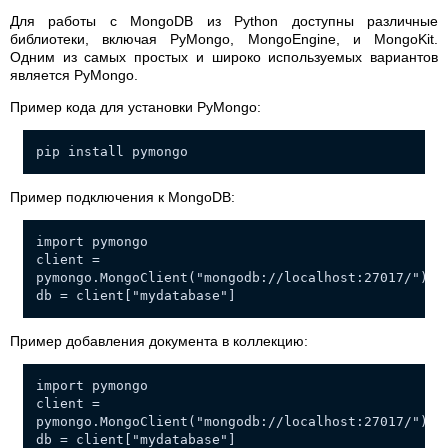
Для работы с MongoDB из Python доступны различные
библиотеки, включая PyMongo, MongoEngine, и MongoKit.
Одним из самых простых и широко используемых вариантов
является PyMongo.
Пример кода для установки PyMongo:
pip install pymongo
Пример подключения к MongoDB:
import pymongo
client =
pymongo.MongoClient("mongodb://localhost:27017/")
db = client["mydatabase"]
Пример добавления документа в коллекцию:
import pymongo
client =
pymongo.MongoClient("mongodb://localhost:27017/")
db = client["mydatabase"]