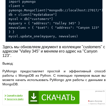
import pymongo
client =
pymongo.MongoClient("mongodb://localhost:27017/")
db = client["mydatabase"]
mycol = db["customers"]
myquery = { "address": "Valley 345" }
newvalues = { "$set": { "address": "Canyon 123"
} }
mycol.update_one(myquery, newvalues)
Здесь мы обновляем документ в коллекции "customers" с
адресом "Valley 345" и меняем его адрес на "Canyon
123".
Вывод:
PyMongo предоставляет простой и эффективный способ
работы с MongoDB из Python. С помощью примеров выше вы
можете начать использовать PyMongo для работы с данными в
MongoDB.