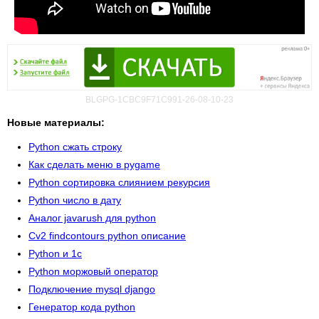
BLGPG-1CBC9F71C991-26-08-10-23
Новые материалы:
Python сжать строку
Как сделать меню в pygame
Python сортировка слиянием рекурсия
Python число в дату
Аналог javarush для python
Cv2 findcontours python описание
Python и 1с
Python моржовый оператор
Подключение mysql django
Генератор кода python