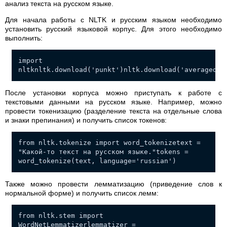
анализ текста на русском языке.
Для начала работы с NLTK и русским языком необходимо
установить русский языковой корпус. Для этого необходимо
выполнить:
import
nltknltk.download('punkt')nltk.download('averaged_p
После установки корпуса можно приступать к работе с
текстовыми данными на русском языке. Например, можно
провести токенизацию (разделение текста на отдельные слова
и знаки препинания) и получить список токенов:
from nltk.tokenize import word_tokenizetext =
"Какой-то текст на русском языке."tokens =
word_tokenize(text, language='russian')
Также можно провести лемматизацию (приведение слов к
нормальной форме) и получить список лемм:
from nltk.stem import
WordNetLemmatizerlemmatizer =