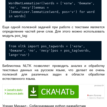
WordNetLemmatizer()words = ['коты', 'бежали',
'по', 'лесу']lemmas =
[lemmatizer.lemmatize(word, pos='v') for word
in words]
Еще одной полезной задачей при работе с текстами является
определение частей речи слов. Для этого можно использовать
модуль pos_tag:
from nltk import pos_tagwords = ['коты',
'бежали', 'по', 'лесу']pos = pos_tag(words,
lang='rus')
Библиотека NLTK позволяет проводить анализ и обработку
текстовых данных на русском языке, что делает ее очень
полезной для различных задач в области обработки
естественного языка.
Усенко Михаил - Собеседование python разработчик