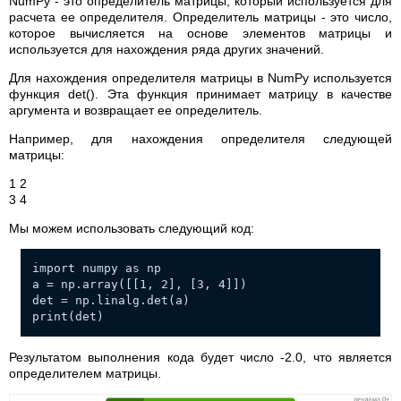
NumPy - это определитель матрицы, который используется для
расчета ее определителя. Определитель матрицы - это число,
которое вычисляется на основе элементов матрицы и
используется для нахождения ряда других значений.
Для нахождения определителя матрицы в NumPy используется
функция det(). Эта функция принимает матрицу в качестве
аргумента и возвращает ее определитель.
Например, для нахождения определителя следующей
матрицы:
1 2
3 4
Мы можем использовать следующий код:
import numpy as np
a = np.array([[1, 2], [3, 4]])
det = np.linalg.det(a)
print(det)
Результатом выполнения кода будет число -2.0, что является
определителем матрицы.