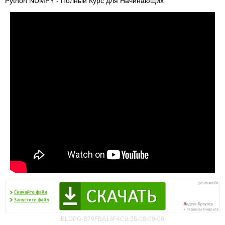
Python NUMPY - Полный Курс для Начинающих
BLGPG-B79FBA13F4C0-26-08-09-08