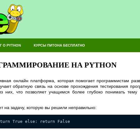
Г О PYTHON
КУРСЫ ПИТОНА БЕСПЛАТНО
ОГРАММИРОВАНИЕ НА PYTHON
ктивная онлайн платформа, которая помогает программистам раз
чает обратную связь на основе прохождения тестирования прогр
из них, что позволяет учащимся более глубоко понимать тему
ет на задачу, которую вы решили неправильно:
turn True else: return False