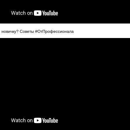
е новичку? Советы #ОтПрофессионала