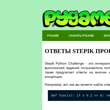
PYGAME
СКАЧАТЬ PYGAME
БЛО
ОТВЕТЫ STEPIK ПР
Stepik Python Challenge - это интера
выполнения заданий пользователь полу
также предлагает ответы на многие 
концепции.
Например, вот как вы можете найти отв
def func(x): if x % 2 == 0: re