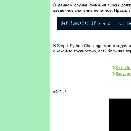
В данном случае функция func() долж
введенное значение нечетное. Правил
def func(x): if x % 2 == 0: r
В Stepik Python Challenge много задач 
с какой-то трудностью, есть большая ве
#2.2 - \