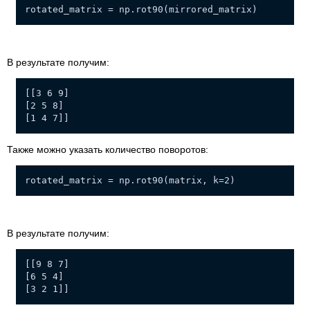
rotated_matrix = np.rot90(mirrored_matrix)
В результате получим:
[[3 6 9]
[2 5 8]
[1 4 7]]
Также можно указать количество поворотов:
rotated_matrix = np.rot90(matrix, k=2)
В результате получим:
[[9 8 7]
[6 5 4]
[3 2 1]]