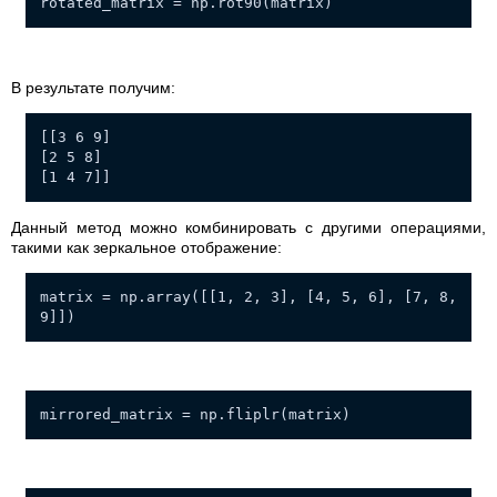
rotated_matrix = np.rot90(matrix)
В результате получим:
[[3 6 9]
[2 5 8]
[1 4 7]]
Данный метод можно комбинировать с другими операциями,
такими как зеркальное отображение:
matrix = np.array([[1, 2, 3], [4, 5, 6], [7, 8,
9]])
mirrored_matrix = np.fliplr(matrix)