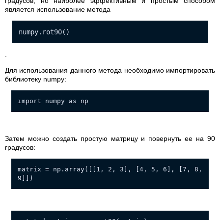
градусов, но наиболее эффективным и простым способом
является использование метода
numpy.rot90()
.
Для использования данного метода необходимо импортировать
библиотеку numpy:
import numpy as np
Затем можно создать простую матрицу и повернуть ее на 90
градусов:
matrix = np.array([[1, 2, 3], [4, 5, 6], [7, 8,
9]])