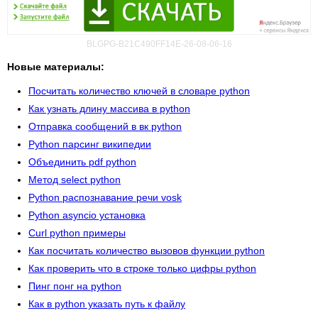
BLGPG-B21C490FF14E-26-08-06-16
Новые материалы:
Посчитать количество ключей в словаре python
Как узнать длину массива в python
Отправка сообщений в вк python
Python парсинг википедии
Объединить pdf python
Метод select python
Python распознавание речи vosk
Python asyncio установка
Curl python примеры
Как посчитать количество вызовов функции python
Как проверить что в строке только цифры python
Пинг понг на python
Как в python указать путь к файлу