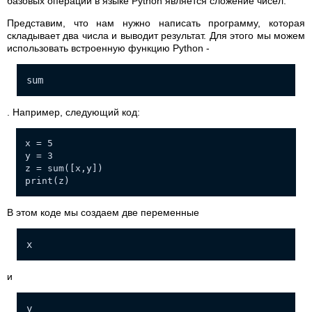
базовых операций в языке Python является сложение чисел.
Представим, что нам нужно написать программу, которая
складывает два числа и выводит результат. Для этого мы можем
использовать встроенную функцию Python -
sum
. Например, следующий код:
x = 5
y = 3
z = sum([x,y])
print(z)
В этом коде мы создаем две переменные
x
и
y