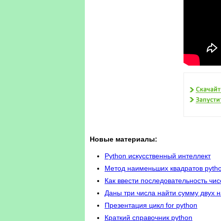
Новые материалы:
Python искусственный интеллект
Метод наименьших квадратов pyth
Как ввести последовательность чис
Даны три числа найти сумму двух н
Презентация цикл for python
Краткий справочник python