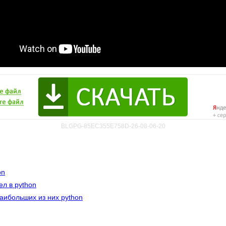
BLGPG-85EC355E758D-26-08-06-20
on
ел в python
аибольших из них python