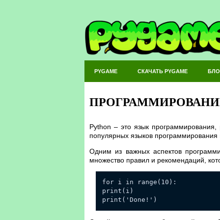
PYGAME
СКАЧАТЬ PYGAME
БЛО
ПРОГРАММИРОВАНИЕ
Python – это язык программирования,
популярных языков программирования в
Одним из важных аспектов программир
множество правил и рекомендаций, кот
for i in range(10):
print(i)
print('Done!')