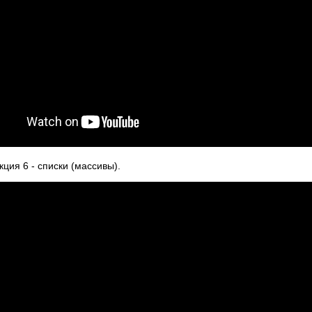
ция 6 - списки (массивы).