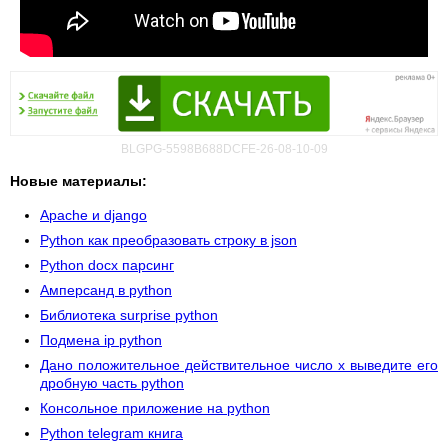
BLGPG-5598B688DCFE-26-08-10-09
Новые материалы:
Apache и django
Python как преобразовать строку в json
Python docx парсинг
Амперсанд в python
Библиотека surprise python
Подмена ip python
Дано положительное действительное число x выведите его
дробную часть python
Консольное приложение на python
Python telegram книга