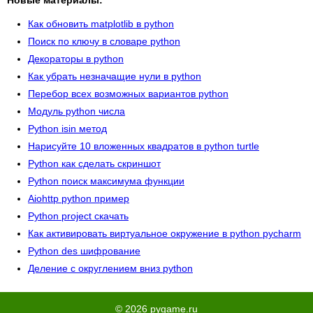
Как обновить matplotlib в python
Поиск по ключу в словаре python
Декораторы в python
Как убрать незначащие нули в python
Перебор всех возможных вариантов python
Модуль python числа
Python isin метод
Нарисуйте 10 вложенных квадратов в python turtle
Python как сделать скриншот
Python поиск максимума функции
Aiohttp python пример
Python project скачать
Как активировать виртуальное окружение в python pycharm
Python des шифрование
Деление с округлением вниз python
© 2026 pygame.ru