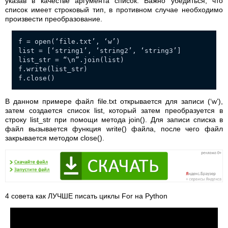
указав в качестве аргумента список. Важно убедиться, что
список имеет строковый тип, в противном случае необходимо
произвести преобразование.
f = open(‘file.txt’, ‘w’)
list = [‘string1’, ‘string2’, ‘string3’]
list_str = “\n”.join(list)
f.write(list_str)
f.close()
В данном примере файл file.txt открывается для записи (‘w’),
затем создается список list, который затем преобразуется в
строку list_str при помощи метода join(). Для записи списка в
файл вызывается функция write() файла, после чего файл
закрывается методом close().
4 совета как ЛУЧШЕ писать циклы For на Python