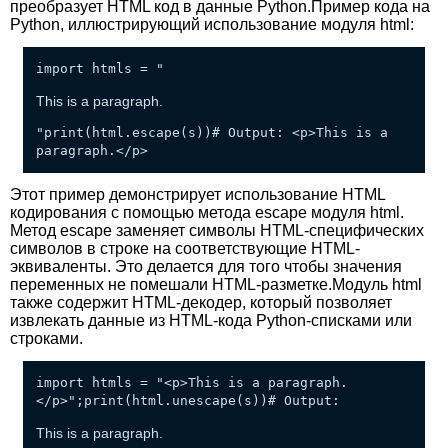
преобразует HTML код в данные Python.Пример кода на
Python, иллюстрирующий использование модуля html:
import htmls = "
This is a paragraph.
"print(html.escape(s))# Output: <p>This is a
paragraph.</p>
Этот пример демонстрирует использование HTML
кодирования с помощью метода escape модуля html.
Метод escape заменяет символы HTML-специфических
символов в строке на соответствующие HTML-
эквиваленты. Это делается для того чтобы значения
переменных не помешали HTML-разметке.Модуль html
также содержит HTML-декодер, который позволяет
извлекать данные из HTML-кода Python-списками или
строками.
import htmls = "<p>This is a paragraph.
</p>";print(html.unescape(s))# Output:
This is a paragraph.