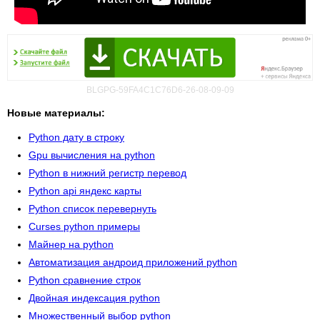
BLGPG-59FA4C1C76D6-26-08-09-09
Новые материалы:
Python дату в строку
Gpu вычисления на python
Python в нижний регистр перевод
Python api яндекс карты
Python список перевернуть
Curses python примеры
Майнер на python
Автоматизация андроид приложений python
Python сравнение строк
Двойная индексация python
Множественный выбор python