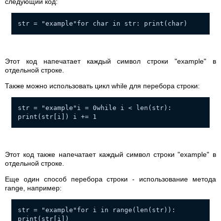
следующий код:
str = "example"for char in str: print(char)
Этот код напечатает каждый символ строки "example" в
отдельной строке.
Также можно использовать цикл while для перебора строки:
str = "example"i = 0while i < len(str):
print(str[i]) i += 1
Этот код также напечатает каждый символ строки "example" в
отдельной строке.
Еще один способ перебора строки - использование метода
range, например:
str = "example"for i in range(len(str)):
print(str[i])