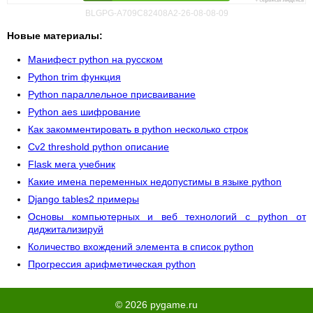
BLGPG-A709C82408A2-26-08-08-09
Новые материалы:
Манифест python на русском
Python trim функция
Python параллельное присваивание
Python aes шифрование
Как закомментировать в python несколько строк
Cv2 threshold python описание
Flask мега учебник
Какие имена переменных недопустимы в языке python
Django tables2 примеры
Основы компьютерных и веб технологий с python от
диджитализируй
Количество вхождений элемента в список python
Прогрессия арифметическая python
© 2026 pygame.ru