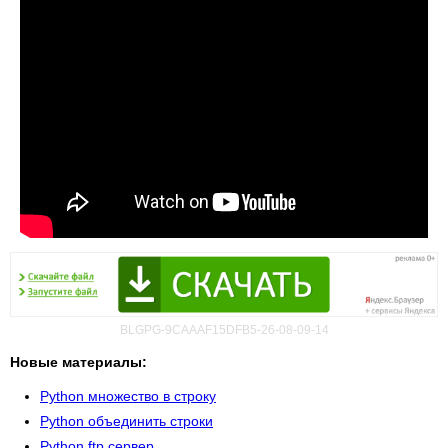
BLGPG-9CAAAF15DFB5-26-08-09-14
Новые материалы:
Python множество в строку
Python объединить строки
Python ftp сервер