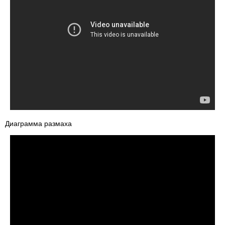
Диаграмма размаха