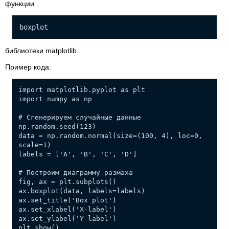
функции
boxplot
библиотеки matplotlib.
Пример кода:
import matplotlib.pyplot as plt
import numpy as np
# Сгенерируем случайные данные
np.random.seed(123)
data = np.random.normal(size=(100, 4), loc=0,
scale=1)
labels = ['A', 'B', 'C', 'D']
# Построим диаграмму размаха
fig, ax = plt.subplots()
ax.boxplot(data, labels=labels)
ax.set_title('Box plot')
ax.set_xlabel('X-label')
ax.set_ylabel('Y-label')
plt.show()