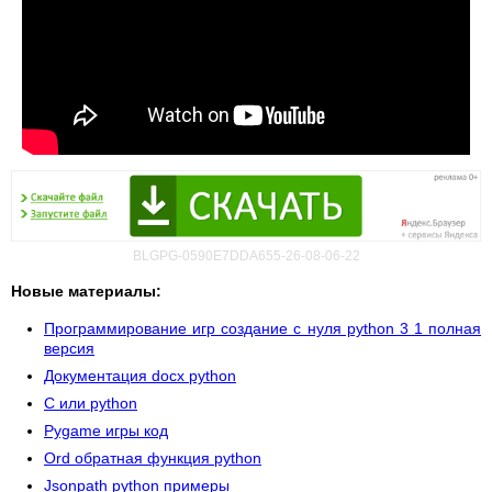
BLGPG-0590E7DDA655-26-08-06-22
Новые материалы:
Программирование игр создание с нуля python 3 1 полная
версия
Документация docx python
C или python
Pygame игры код
Ord обратная функция python
Jsonpath python примеры