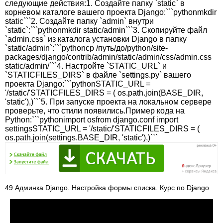
следующие действия:1. Создайте папку `static` в
корневом каталоге вашего проекта Django:```pythonmkdir
static```2. Создайте папку `admin` внутри
`static`:```pythonmkdir static/admin```3. Скопируйте файл
`admin.css` из каталога установки Django в папку
`static/admin`:```pythoncp /путь/до/python/site-
packages/django/contrib/admin/static/admin/css/admin.css
static/admin/```4. Настройте `STATIC_URL` и
`STATICFILES_DIRS` в файле `settings.py` вашего
проекта Django:```pythonSTATIC_URL =
'/static/'STATICFILES_DIRS = ( os.path.join(BASE_DIR,
'static'),)```5. При запуске проекта на локальном сервере
проверьте, что стили появились.Пример кода на
Python:```pythonimport osfrom django.conf import
settingsSTATIC_URL = '/static/'STATICFILES_DIRS = (
os.path.join(settings.BASE_DIR, 'static'),)```
49 Админка Django. Настройка формы списка. Курс по Django