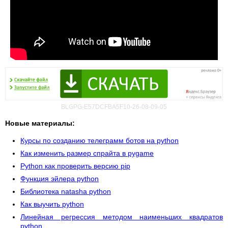
BLGPG-E57DCFBA5F10-26-08-09-05
Новые материалы:
Курсы по созданию телеграмм ботов на python
Как изменить размер спрайта в pygame
Python как проверить версию pip
Функция эйлера python
Библиотека natasha python
Как выучить python
Линейная регрессия методом наименьших квадратов
python