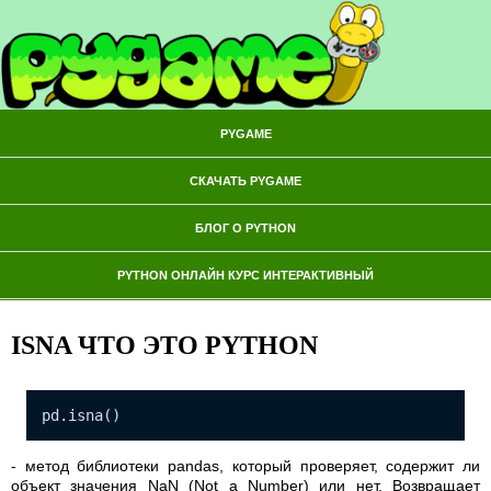
PYGAME
СКАЧАТЬ PYGAME
БЛОГ О PYTHON
PYTHON ОНЛАЙН КУРС ИНТЕРАКТИВНЫЙ
ISNA ЧТО ЭТО PYTHON
pd.isna()
- метод библиотеки pandas, который проверяет, содержит ли
объект значения NaN (Not a Number) или нет. Возвращает