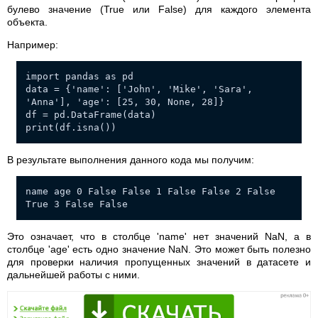
булево значение (True или False) для каждого элемента
объекта.
Например:
import pandas as pd
data = {'name': ['John', 'Mike', 'Sara',
'Anna'], 'age': [25, 30, None, 28]}
df = pd.DataFrame(data)
print(df.isna())
В результате выполнения данного кода мы получим:
name age 0 False False 1 False False 2 False
True 3 False False
Это означает, что в столбце 'name' нет значений NaN, а в
столбце 'age' есть одно значение NaN. Это может быть полезно
для проверки наличия пропущенных значений в датасете и
дальнейшей работы с ними.