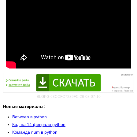
BLGPG-63CCFC7289FC-26-08-07-10
Новые материалы:
Between в python
Код на 14 февраля python
Команда num в python