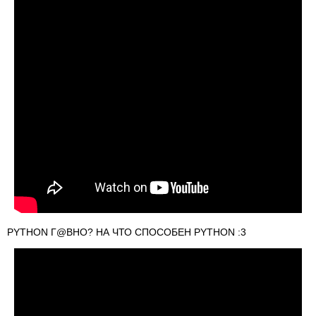
PYTHON Г@ВНО? НА ЧТО СПОСОБЕН PYTHON :3