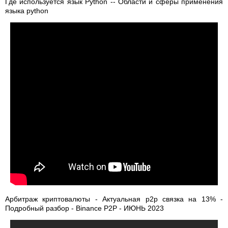
Где используется язык Python -- Области и сферы применения
языка python
Арбитраж криптовалюты - Актуальная p2p связка на 13% -
Подробный разбор - Binance P2P - ИЮНЬ 2023