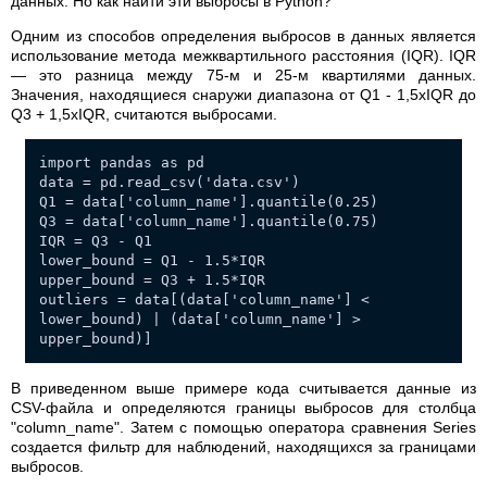
данных. Но как найти эти выбросы в Python?
Одним из способов определения выбросов в данных является
использование метода межквартильного расстояния (IQR). IQR
— это разница между 75-м и 25-м квартилями данных.
Значения, находящиеся снаружи диапазона от Q1 - 1,5xIQR до
Q3 + 1,5xIQR, считаются выбросами.
import pandas as pd
data = pd.read_csv('data.csv')
Q1 = data['column_name'].quantile(0.25)
Q3 = data['column_name'].quantile(0.75)
IQR = Q3 - Q1
lower_bound = Q1 - 1.5*IQR
upper_bound = Q3 + 1.5*IQR
outliers = data[(data['column_name'] <
lower_bound) | (data['column_name'] >
upper_bound)]
В приведенном выше примере кода считывается данные из
CSV-файла и определяются границы выбросов для столбца
"column_name". Затем с помощью оператора сравнения Series
создается фильтр для наблюдений, находящихся за границами
выбросов.