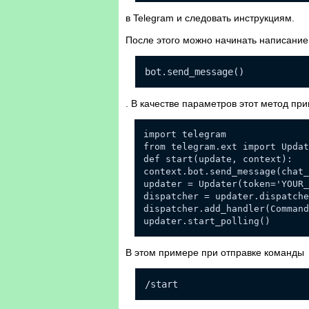
в Telegram и следовать инструкциям.
После этого можно начинать написание 
bot.send_message()
. В качестве параметров этот метод пр
import telegram
from telegram.ext import Updat
def start(update, context):
context.bot.send_message(chat_
updater = Updater(token='YOUR
dispatcher = updater.dispatche
dispatcher.add_handler(Command
updater.start_polling()
В этом примере при отправке команды
/start