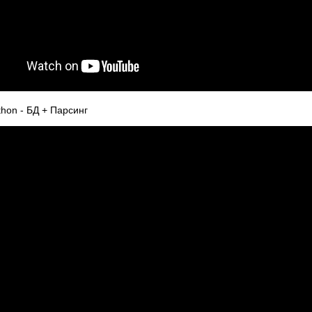
on - БД + Парсинг