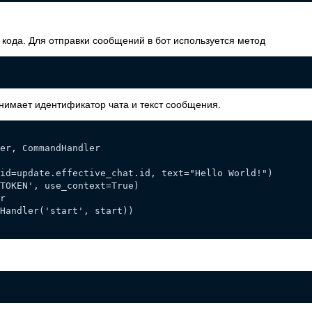
кода. Для отправки сообщений в бот используется метод
инимает идентификатор чата и текст сообщения.
er, CommandHandler
id=update.effective_chat.id, text="Hello World!")
_TOKEN', use_context=True)
r
Handler('start', start))