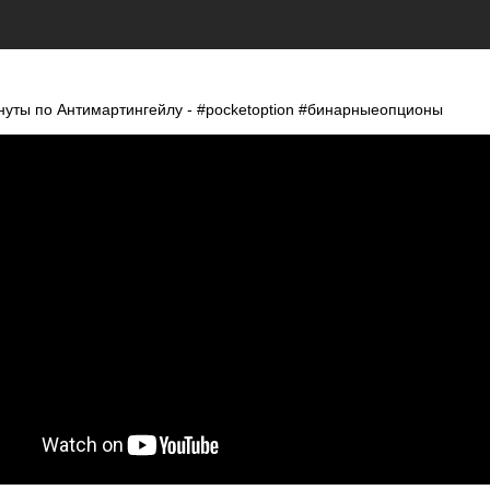
инуты по Антимартингейлу - #pocketoption #бинарныеопционы