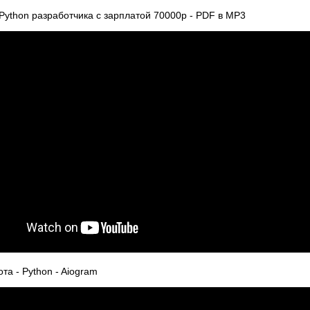
Python разработчика с зарплатой 70000р - PDF в MP3
а - Python - Aiogram