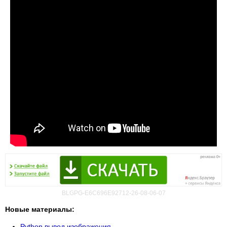
BLGPG-E6C696E92712-26-08-06-07
Новые материалы:
Python вывод изображения