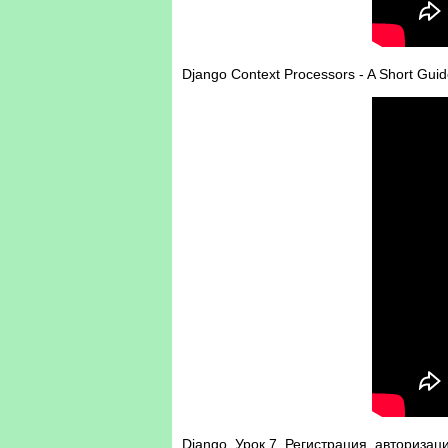
Django Context Processors - A Short Gui
Django. Урок 7. Регистрация, авторизац