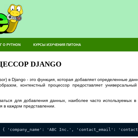
Г О PYTHON
КУРСЫ ИЗУЧЕНИЯ ПИТОНА
ЦЕССОР DJANGO
sor) в Django - это функция, которая добавляет определенные дан
образом, контекстный процессор предоставляет универсальны
оваться для добавления данных, наиболее часто используемых в 
я в каждом представлении.
 { 'company_name': 'ABC Inc.', 'contact_email': '
contact