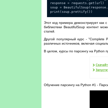
response = requests.get(url)
soup = BeautifulSoup(response.
print(soup.prettify())
Этот код примера демонстрирует как с
библиотеки BeautifulSoup контент мо
статей.
Другой популярный курс - "Complete 
различных источников, включая социал
В целом, курсы по парсингу на Python
Обучение парсингу на Python #1 - Парс