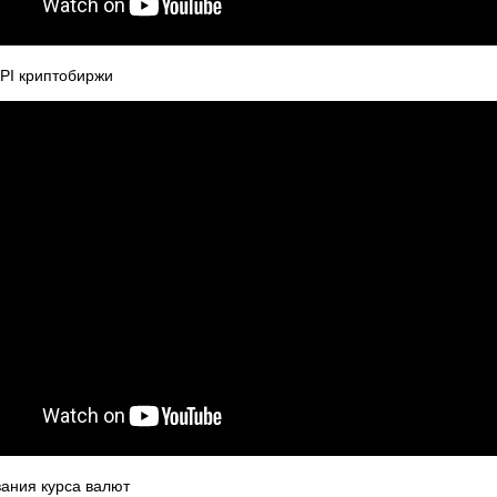
API криптобиржи
ания курса валют