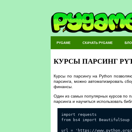
PYGAME
СКАЧАТЬ PYGAME
БЛО
КУРСЫ ПАРСИНГ PY
Курсы по парсингу на Python позволяю
парсинга, можно автоматизировать сбо
финансы.
Один из самых популярных курсов по па
парсинга и научиться использовать биб
import requests
from bs4 import BeautifulSoup
url = 'https://www.python.org/