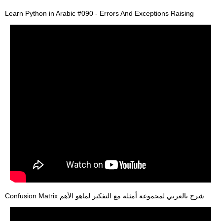
Learn Python in Arabic #090 - Errors And Exceptions Raising
Confusion Matrix شرح بالعربي لمجموعة أمثلة مع التفكير لماهو الأهم