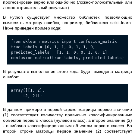
прогнозирован верно или ошибочно (ложно-положительный или
ложно-отрицательный результат).
В Python существует множество библиотек, позволяющих
вычислять матрицу ошибок, например, библиотека scikit-learn.
Ниже приведен пример кода:
from sklearn.metrics import confusion_matrix
true_labels = [0, 1, 1, 0, 1, 1, 0]
predicted_labels = [1, 1, 0, 0, 1, 0, 1]
confusion_matrix(true_labels, predicted_labels)
В результате выполнения этого кода будет выведена матрица
ошибок:
array([[1, 2],
[2, 2]])
В данном примере в первой строке матрицы первое значение
(1) соответствует количеству правильно классифицированных
объектов первого класса (нулевой класс), а второе значение (2)
- ошибочно классифицированным объектам первого класса. Во
второй строке матрицы первое значение (2) соответствует