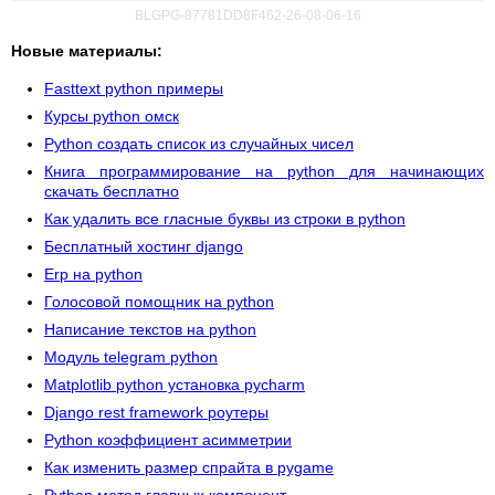
BLGPG-87781DD8F462-26-08-06-16
Новые материалы:
Fasttext python примеры
Курсы python омск
Python создать список из случайных чисел
Книга программирование на python для начинающих
скачать бесплатно
Как удалить все гласные буквы из строки в python
Бесплатный хостинг django
Erp на python
Голосовой помощник на python
Написание текстов на python
Модуль telegram python
Matplotlib python установка pycharm
Django rest framework роутеры
Python коэффициент асимметрии
Как изменить размер спрайта в pygame
Python метод главных компонент