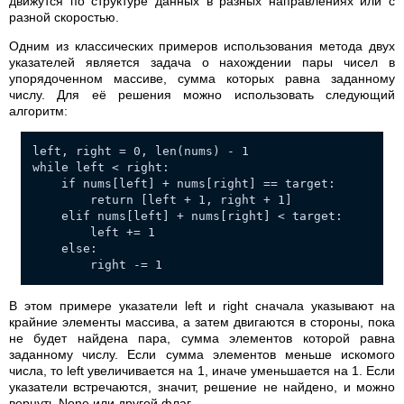
движутся по структуре данных в разных направлениях или с
разной скоростью.
Одним из классических примеров использования метода двух
указателей является задача о нахождении пары чисел в
упорядоченном массиве, сумма которых равна заданному
числу. Для её решения можно использовать следующий
алгоритм:
left, right = 0, len(nums) - 1
while left < right:
if nums[left] + nums[right] == target:
return [left + 1, right + 1]
elif nums[left] + nums[right] < target:
left += 1
else:
right -= 1
В этом примере указатели left и right сначала указывают на
крайние элементы массива, а затем двигаются в стороны, пока
не будет найдена пара, сумма элементов которой равна
заданному числу. Если сумма элементов меньше искомого
числа, то left увеличивается на 1, иначе уменьшается на 1. Если
указатели встречаются, значит, решение не найдено, и можно
вернуть None или другой флаг.