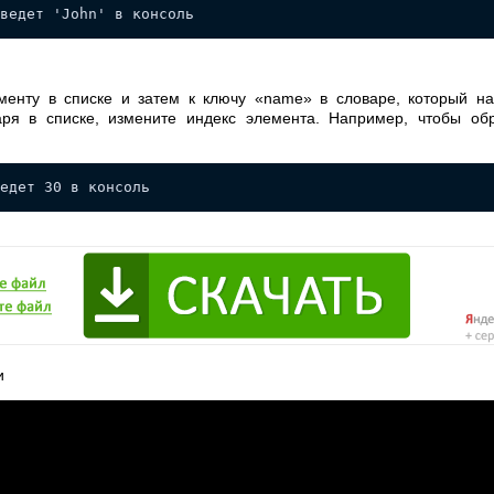
ыведет 'John' в консоль
енту в списке и затем к ключу «name» в словаре, который на
ря в списке, измените индекс элемента. Например, чтобы обр
едет 30 в консоль
и