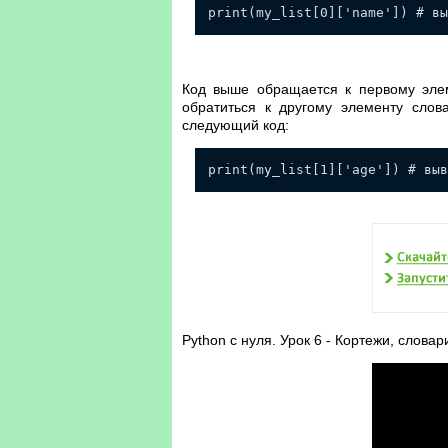
print(my_list[0]['name']) # в
Код выше обращается к первому элем
обратиться к другому элементу слова
следующий код:
print(my_list[1]['age']) # выв
Python с нуля. Урок 6 - Кортежи, словар