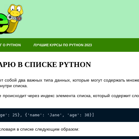
Г О PYTHON
ЛУЧШИЕ КУРСЫ ПО PYTHON 2023
АРЮ В СПИСКЕ PYTHON
ют собой два важных типа данных, которые могут содержать множе
нутри списка.
 происходит через индекс элемента списка, который содержит сло
ge': 25}, {'name': 'Jane', 'age': 30}]
словаря в списке следующим образом: