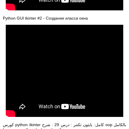
Python GUI tkinter #2 - Создание класса окна
كورس python tkinter كامل: بايثون تكنتر : درس 29 : شرح oop بالكامل