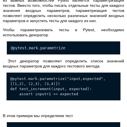
из важных возможностей Pytest является параметризация
тестов. Вместо того, чтобы писать отдельные тесты для каждого
значения входных параметров, параметризация тестов
позволяет определить несколько различных значений входных
параметров и запустить тесты для каждого из них.
Чтобы параметризовать тесты в Pytest, необходимо
использовать декоратор
@pytest.mark.parametrize
. Этот декоратор позволяет определить список значений
входных параметров для каждого тестового метода.
@pytest.mark.parametrize("input,expected",
[(1,2), (2,3), (3,4)])
def test_increment(input, expected):
assert input+1 == expected
В этом примере мы определяем тест