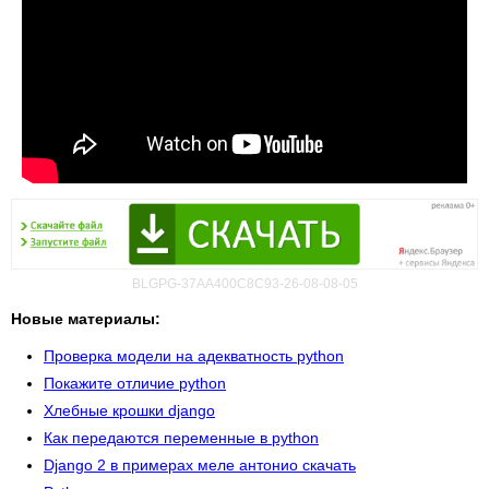
BLGPG-37AA400C8C93-26-08-08-05
Новые материалы:
Проверка модели на адекватность python
Покажите отличие python
Хлебные крошки django
Как передаются переменные в python
Django 2 в примерах меле антонио скачать