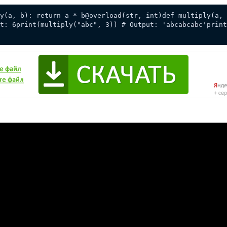
y(a, b): return a * b@overload(str, int)def multiply(a, 
t: 6print(multiply("abc", 3)) # Output: 'abcabcabc'print