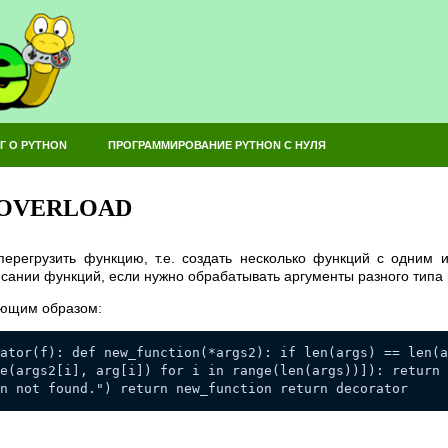
Г О PYTHON
ПРОГРАММИРОВАНИЕ PYTHON С НУЛЯ
 OVERLOAD
 перегрузить функцию, т.е. создать несколько функций с одним
сании функций, если нужно обрабатывать аргументы разного типа 
ующим образом:
ator(f): def new_function(*args2): if len(args) == len(a
e(args2[i], arg[i]) for i in range(len(args))]): return 
n not found.") return new_function return decorator