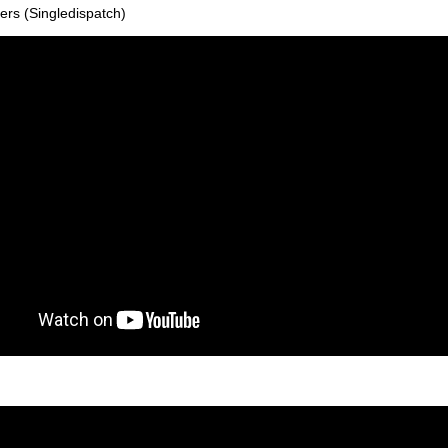
rs (Singledispatch)