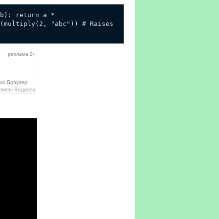
b): return a *
(multiply(2, "abc")) # Raises