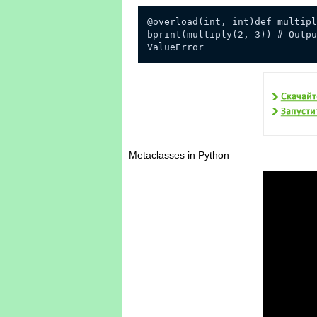
@overload(int, int)def multipl
bprint(multiply(2, 3)) # Outpu
ValueError
Metaclasses in Python