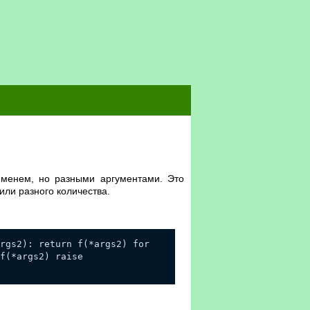
 именем, но разными аргументами. Это
или разного количества.
rgs2): return f(*args2) for
f(*args2) raise