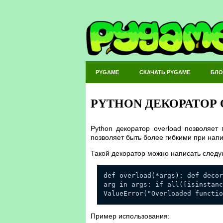
PYGAME
СКАЧАТЬ PYGAME
БЛО
PYTHON ДЕКОРАТОР
Python декоратор overload позволяет
позволяет быть более гибкими при напи
Такой декоратор можно написать след
def overload(*args): def decor
arg in args: if all([isinstanc
ValueError("Overloaded functio
Пример использования: