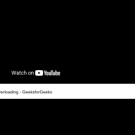
verloading - GeeksforGeeks