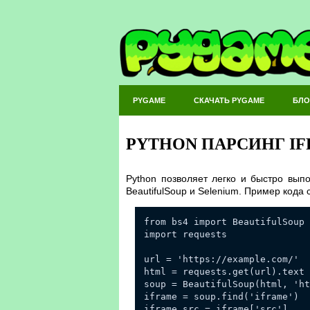
PYGAME
СКАЧАТЬ PYGAME
БЛО
PYTHON ПАРСИНГ I
Python позволяет легко и быстро выпо
BeautifulSoup и Selenium. Пример кода 
from bs4 import BeautifulSoup
import requests
url = 'https://example.com/'
html = requests.get(url).text
soup = BeautifulSoup(html, 'ht
iframe = soup.find('iframe')
iframe_src = iframe['src']