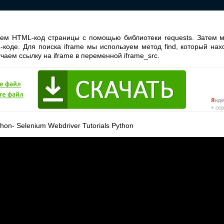
м HTML-код страницы с помощью библиотеки requests. Затем мы
коде. Для поиска iframe мы используем метод find, который на
аем ссылку на iframe в переменной iframe_src.
hon- Selenium Webdriver Tutorials Python