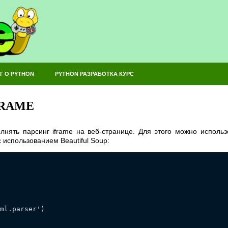
Г О PYTHON
PYTHON РАЗРАБОТКА КУРС
FRAME
лнять парсинг iframe на веб-странице. Для этого можно использ
с использованием Beautiful Soup:
ml.parser')