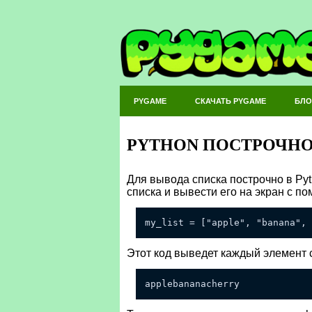
PYGAME
СКАЧАТЬ PYGAME
БЛО
PYTHON ПОСТРОЧНО
Для вывода списка построчно в Pyt
списка и вывести его на экран с по
my_list = ["apple", "banana", 
Этот код выведет каждый элемент с
applebananacherry