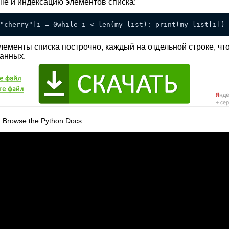
le и индексацию элементов списка:
"cherry"]i = 0while i < len(my_list): print(my_list[i]) 
лементы списка построчно, каждый на отдельной строке, чт
данных.
 Browse the Python Docs