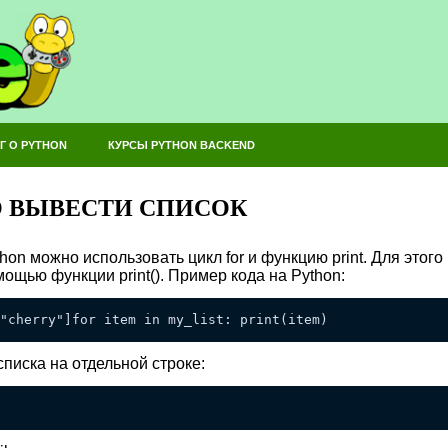
Г О PYTHON
КУРСЫ PYTHON BACKEND
 ВЫВЕСТИ СПИСОК
hon можно использовать цикл for и функцию print. Для этог
мощью функции print(). Пример кода на Python:
"cherry"]for item in my_list: print(item)
писка на отдельной строке: