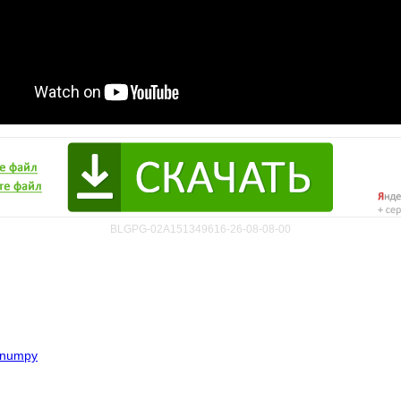
BLGPG-02A151349616-26-08-08-00
 numpy