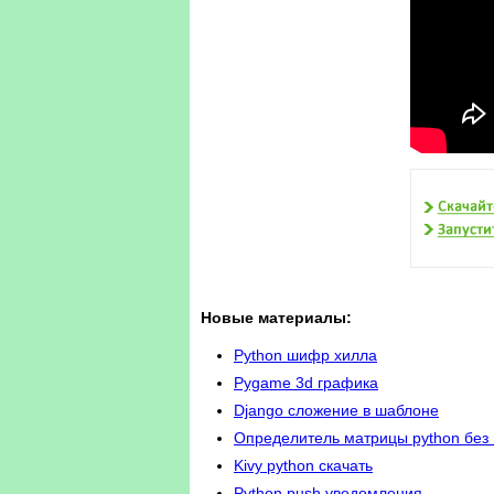
Новые материалы:
Python шифр хилла
Pygame 3d графика
Django сложение в шаблоне
Определитель матрицы python без
Kivy python скачать
Python push уведомления