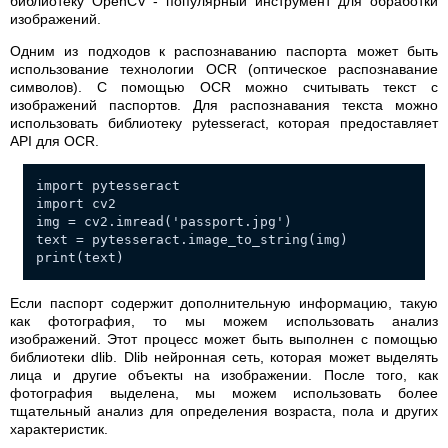
библиотеку OpenCV - популярный инструмент для обработки
изображений.
Одним из подходов к распознаванию паспорта может быть
использование технологии OCR (оптическое распознавание
символов). С помощью OCR можно считывать текст с
изображений паспортов. Для распознавания текста можно
использовать библиотеку pytesseract, которая предоставляет
API для OCR.
import pytesseract
import cv2
img = cv2.imread('passport.jpg')
text = pytesseract.image_to_string(img)
print(text)
Если паспорт содержит дополнительную информацию, такую
как фотография, то мы можем использовать анализ
изображений. Этот процесс может быть выполнен с помощью
библиотеки dlib. Dlib нейронная сеть, которая может выделять
лица и другие объекты на изображении. После того, как
фотография выделена, мы можем использовать более
тщательный анализ для определения возраста, пола и других
характеристик.