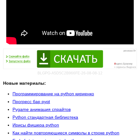
BLGPG-A5D5C2B966FE-26-08-08-12
Новые материалы:
Программирование на python кириенко
Прогресс бар pyqt
Pygame анимация спрайтов
Python стандартная библиотека
Ирисы фишера python
Как найти повторяющиеся символы в строке python