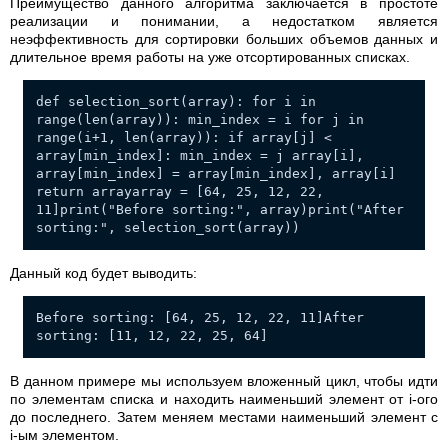
Преимущество данного алгоритма заключается в простоте
реализации и понимании, а недостатком является
неэффективность для сортировки больших объемов данных и
длительное время работы на уже отсортированных списках.
def selection_sort(array): for i in
range(len(array)): min_index = i for j in
range(i+1, len(array)): if array[j] <
array[min_index]: min_index = j array[i],
array[min_index] = array[min_index], array[i]
return arrayarray = [64, 25, 12, 22,
11]print("Before sorting:", array)print("After
sorting:", selection_sort(array))
Данный код будет выводить:
Before sorting: [64, 25, 12, 22, 11]After
sorting: [11, 12, 22, 25, 64]
В данном примере мы используем вложенный цикл, чтобы идти
по элементам списка и находить наименьший элемент от i-ого
до последнего. Затем меняем местами наименьший элемент с
i-ым элементом.