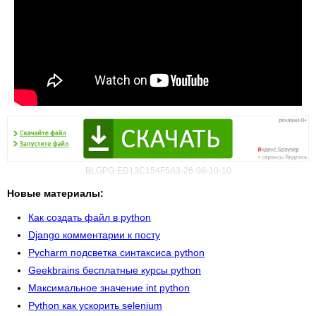
BLGPG-ED13C154F5A3-26-08-10-10
Новые материалы:
Как создать файл в python
Django комментарии к посту
Pycharm подсветка синтаксиса python
Geekbrains бесплатные курсы python
Максимальное значение int python
Python как ускорить selenium