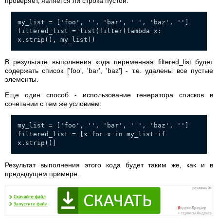
проверяет, является ли строка пустой:
my_list = ['foo', '', 'bar', ' ', 'baz', '']
filtered_list = list(filter(lambda x:
x.strip(), my_list))
В результате выполнения кода переменная filtered_list будет
содержать список ['foo', 'bar', 'baz'] - т.е. удалены все пустые
элементы.
Еще один способ - использование генератора списков в
сочетании с тем же условием:
my_list = ['foo', '', 'bar', ' ', 'baz', '']
filtered_list = [x for x in my_list if
x.strip()]
Результат выполнения этого кода будет таким же, как и в
предыдущем примере.