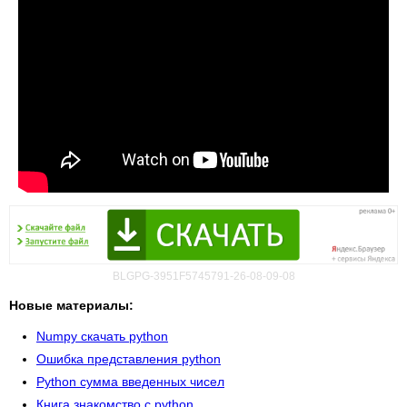
BLGPG-3951F5745791-26-08-09-08
Новые материалы:
Numpy скачать python
Ошибка представления python
Python сумма введенных чисел
Книга знакомство с python