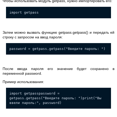
Чтобы использовать модуль getpass, нужно импортировать его:
import getpass
Затем можно вызвать функцию getpass.getpass() и передать ей
строку с запросом на ввод пароля:
password = getpass.getpass("Введите пароль: ")
После ввода пароля его значение будет сохранено в
переменной password.
Пример использования:
import getpasspassword =
getpass.getpass("Введите пароль: ")print("Вы
ввели пароль:", password)