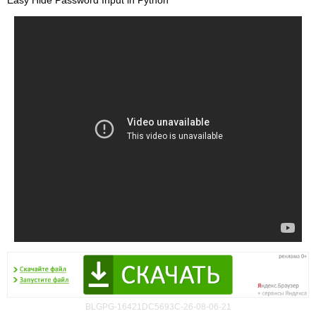
Easy Hide Password Input in Python
BLGPG-16421DC5693C-26-08-06-21