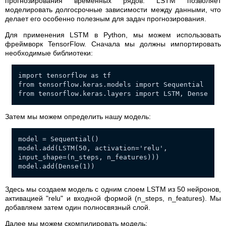
прогнозирования временных рядов. LSTM позволяет
моделировать долгосрочные зависимости между данными, что
делает его особенно полезным для задач прогнозирования.
Для применения LSTM в Python, мы можем использовать
фреймворк TensorFlow. Сначала мы должны импортировать
необходимые библиотеки:
import tensorflow as tf
from tensorflow.keras.models import Sequential
from tensorflow.keras.layers import LSTM, Dense
Затем мы можем определить нашу модель:
model = Sequential()
model.add(LSTM(50, activation='relu',
input_shape=(n_steps, n_features)))
model.add(Dense(1))
Здесь мы создаем модель с одним слоем LSTM из 50 нейронов,
активацией "relu" и входной формой (n_steps, n_features). Мы
добавляем затем один полносвязный слой.
Далее мы можем скомпилировать модель: