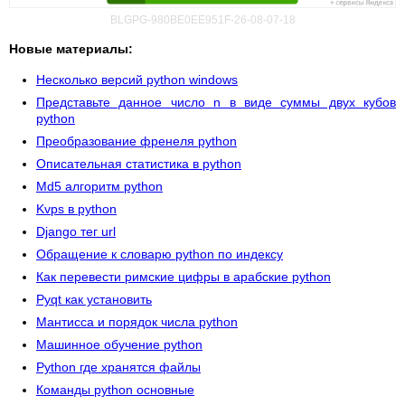
BLGPG-980BE0EE951F-26-08-07-18
Новые материалы:
Несколько версий python windows
Представьте данное число n в виде суммы двух кубов
python
Преобразование френеля python
Описательная статистика в python
Md5 алгоритм python
Kvps в python
Django тег url
Обращение к словарю python по индексу
Как перевести римские цифры в арабские python
Pyqt как установить
Мантисса и порядок числа python
Машинное обучение python
Python где хранятся файлы
Команды python основные