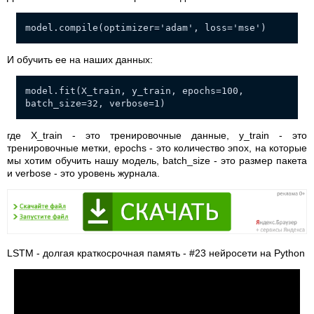
model.compile(optimizer='adam', loss='mse')
И обучить ее на наших данных:
model.fit(X_train, y_train, epochs=100,
batch_size=32, verbose=1)
где X_train - это тренировочные данные, y_train - это
тренировочные метки, epochs - это количество эпох, на которые
мы хотим обучить нашу модель, batch_size - это размер пакета
и verbose - это уровень журнала.
LSTM - долгая краткосрочная память - #23 нейросети на Python