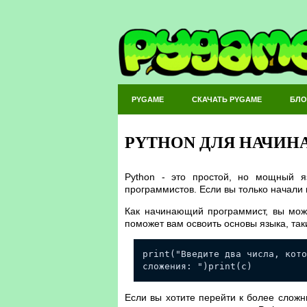
PYGAME
СКАЧАТЬ PYGAME
БЛО
PYTHON ДЛЯ НАЧИ
Python - это простой, но мощный я
программистов. Если вы только начали и
Как начинающий программист, вы може
поможет вам освоить основы языка, та
print("Введите два числа, кото
сложения: ")print(c)
Если вы хотите перейти к более сложн