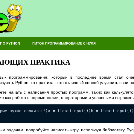
Г О PYTHON
ПИТОН ПРОГРАММИРОВАНИЕ С НУЛЯ
НАЮЩИХ ПРАКТИКА
зык программирования, который в последнее время стал оч
зучать Python, то практика - это отличный способ улучшить свои н
те начать с написания простых программ, таких как калькулято
кие как работа с переменными, операторами и условными выражен
рые нужно сложить:")a = float(input())b = float(input())
ым задачам, попробуйте написать игру, используя библиотеку Pyg