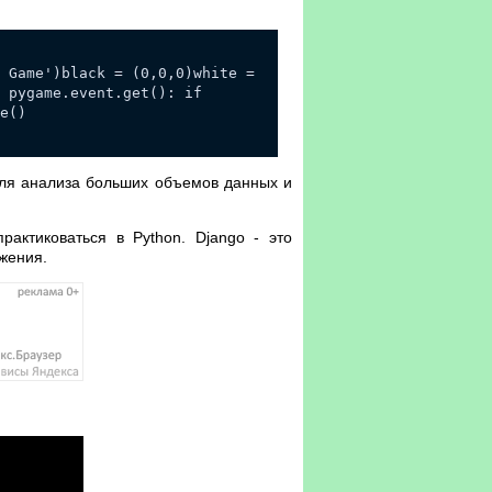
 Game')black = (0,0,0)white =
 pygame.event.get(): if
e()
для анализа больших объемов данных и
рактиковаться в Python. Django - это
жения.