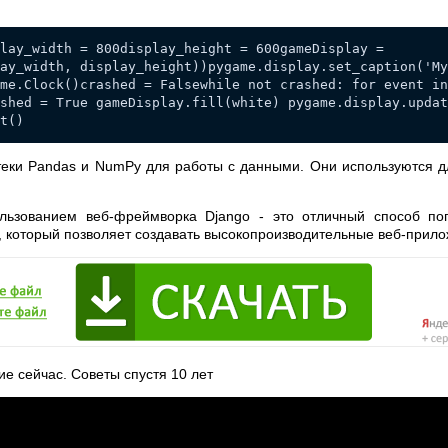
lay_width = 800display_height = 600gameDisplay =
ay_width, display_height))pygame.display.set_caption('My
me.Clock()crashed = Falsewhile not crashed: for event in
shed = True gameDisplay.fill(white) pygame.display.updat
t()
отеки Pandas и NumPy для работы с данными. Они используются 
льзованием веб-фреймворка Django - это отличный способ поп
 который позволяет создавать высокопроизводительные веб-прило
е сейчас. Советы спустя 10 лет