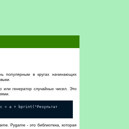
ень популярным в кругах начинающих
авыки.
р или генератор случайных чисел. Это
иями.
c = a + bprint("Результат
ame. Pygame - это библиотека, которая