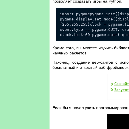
позволяет создавать игры на Python.
import pygamepygame.init()disp
pygame.display.set_mode((displ
(255,255,255)clock = pygame.ti
event.type == pygame.QUIT: cra
clock.tick(60)pygame.quit()qui
Кроме того, вы можете изучить библи
научных расчетов.
Наконец, создание веб-сайтов с испо
бесплатный и открытый веб-фреймворк,
Если бы я начал учить программировани