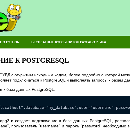
Г О PYTHON
БЕСПЛАТНЫЕ КУРСЫ ПИТОН РАЗРАБОТЧИКА
ИЕ К POSTGRESQL
СУБД с открытым исходным кодом, более подробно о которой можн
оляет подключаться к PostgreSQL и выполнять запросы к базам да
я к базе данных PostgreSQL:
localhost",database="my_database",user="username",passwo
copg2 и создает подключение к базе данных PostgreSQL, распо
abase", пользователь "username" и пароль "password" необходимо 