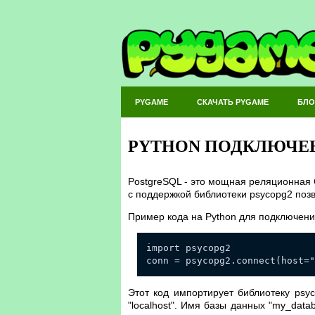
PYGAME
СКАЧАТЬ PYGAME
БЛО
PYTHON ПОДКЛЮЧЕН
PostgreSQL - это мощная реляционная 
с поддержкой библиотеки psycopg2 позв
Пример кода на Python для подключени
import psycopg2
conn = psycopg2.connect(host="
Этот код импортирует библиотеку psy
"localhost". Имя базы данных "my_dat