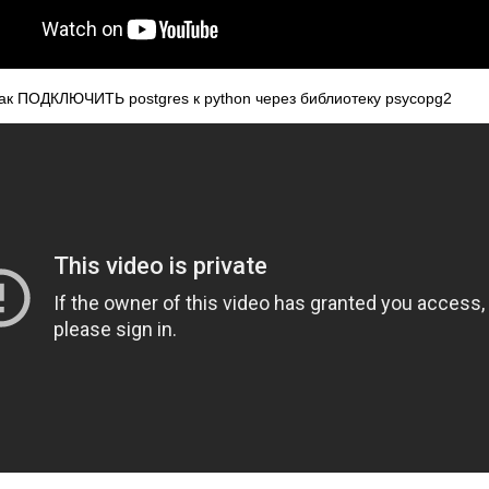
Как ПОДКЛЮЧИТЬ postgres к python через библиотеку psycopg2