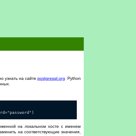
о узнать на сайте
postgresql.org
. Python
нных.
rd="password")
ложенной на локальном хосте с именем
заменить на соответствующие значения,