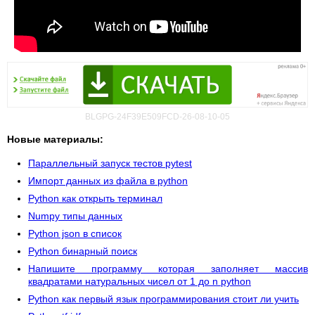
BLGPG-24F39E509FCD-26-08-10-05
Новые материалы:
Параллельный запуск тестов pytest
Импорт данных из файла в python
Python как открыть терминал
Numpy типы данных
Python json в список
Python бинарный поиск
Напишите программу которая заполняет массив
квадратами натуральных чисел от 1 до n python
Python как первый язык программирования стоит ли учить