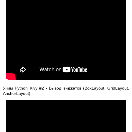
Учим Python Kivy #2 - Вывод виджетов (BoxLayout, GridLayout,
AnchorLayout)