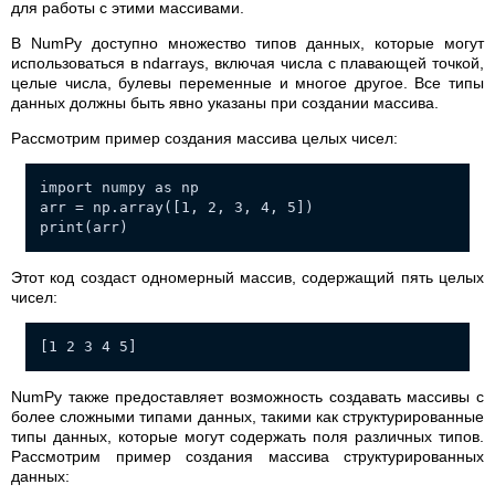
для работы с этими массивами.
В NumPy доступно множество типов данных, которые могут
использоваться в ndarrays, включая числа с плавающей точкой,
целые числа, булевы переменные и многое другое. Все типы
данных должны быть явно указаны при создании массива.
Рассмотрим пример создания массива целых чисел:
import numpy as np
arr = np.array([1, 2, 3, 4, 5])
print(arr)
Этот код создаст одномерный массив, содержащий пять целых
чисел:
[1 2 3 4 5]
NumPy также предоставляет возможность создавать массивы с
более сложными типами данных, такими как структурированные
типы данных, которые могут содержать поля различных типов.
Рассмотрим пример создания массива структурированных
данных: