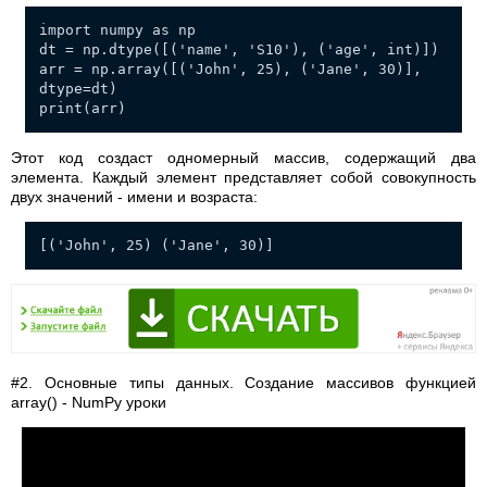
import numpy as np
dt = np.dtype([('name', 'S10'), ('age', int)])
arr = np.array([('John', 25), ('Jane', 30)],
dtype=dt)
print(arr)
Этот код создаст одномерный массив, содержащий два
элемента. Каждый элемент представляет собой совокупность
двух значений - имени и возраста:
[('John', 25) ('Jane', 30)]
#2. Основные типы данных. Создание массивов функцией
array() - NumPy уроки