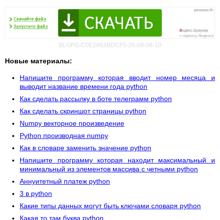
BLGPG-C0E2663BDCF5-26-08-06-10
Новые материалы:
Напишите программу которая вводит номер месяца и
выводит название времени года python
Как сделать рассылку в боте телеграмм python
Как сделать скриншот страницы python
Numpy векторное произведение
Python производная numpy
Как в словаре заменить значение python
Напишите программу которая находит максимальный и
минимальный из элементов массива с четными python
Аннуитетный платеж python
3 в python
Какие типы данных могут быть ключами словаря python
Какая то там буква python