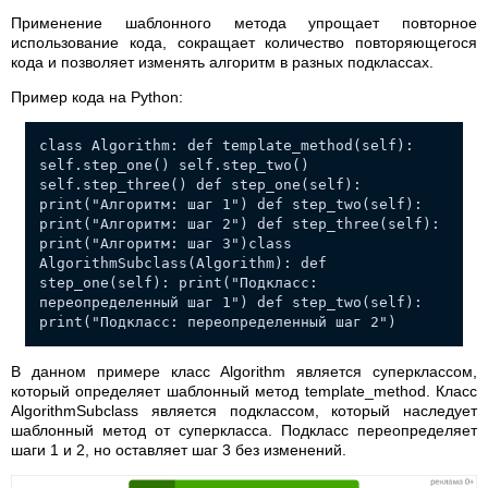
Применение шаблонного метода упрощает повторное
использование кода, сокращает количество повторяющегося
кода и позволяет изменять алгоритм в разных подклассах.
Пример кода на Python:
class Algorithm: def template_method(self):
self.step_one() self.step_two()
self.step_three() def step_one(self):
print("Алгоритм: шаг 1") def step_two(self):
print("Алгоритм: шаг 2") def step_three(self):
print("Алгоритм: шаг 3")class
AlgorithmSubclass(Algorithm): def
step_one(self): print("Подкласс:
переопределенный шаг 1") def step_two(self):
print("Подкласс: переопределенный шаг 2")
В данном примере класс Algorithm является суперклассом,
который определяет шаблонный метод template_method. Класс
AlgorithmSubclass является подклассом, который наследует
шаблонный метод от суперкласса. Подкласс переопределяет
шаги 1 и 2, но оставляет шаг 3 без изменений.