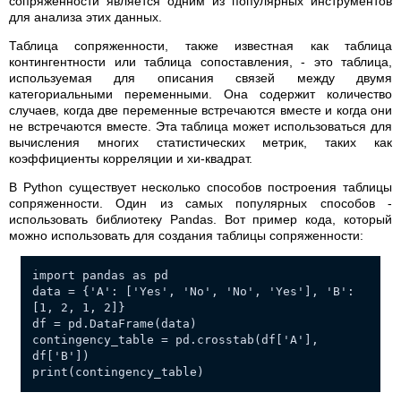
сопряженности является одним из популярных инструментов
для анализа этих данных.
Таблица сопряженности, также известная как таблица
контингентности или таблица сопоставления, - это таблица,
используемая для описания связей между двумя
категориальными переменными. Она содержит количество
случаев, когда две переменные встречаются вместе и когда они
не встречаются вместе. Эта таблица может использоваться для
вычисления многих статистических метрик, таких как
коэффициенты корреляции и хи-квадрат.
В Python существует несколько способов построения таблицы
сопряженности. Один из самых популярных способов -
использовать библиотеку Pandas. Вот пример кода, который
можно использовать для создания таблицы сопряженности:
import pandas as pd
data = {'A': ['Yes', 'No', 'No', 'Yes'], 'B':
[1, 2, 1, 2]}
df = pd.DataFrame(data)
contingency_table = pd.crosstab(df['A'],
df['B'])
print(contingency_table)