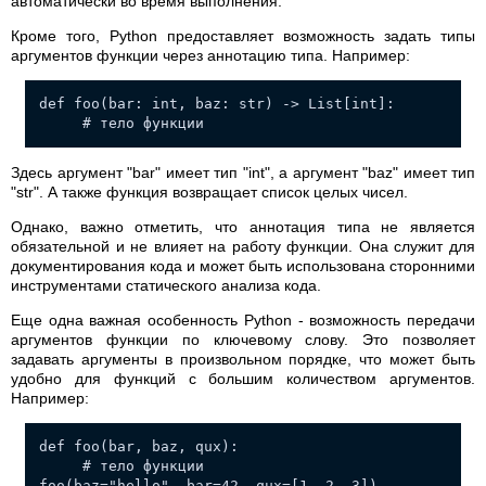
автоматически во время выполнения.
Кроме того, Python предоставляет возможность задать типы
аргументов функции через аннотацию типа. Например:
def foo(bar: int, baz: str) -> List[int]:
# тело функции
Здесь аргумент "bar" имеет тип "int", а аргумент "baz" имеет тип
"str". А также функция возвращает список целых чисел.
Однако, важно отметить, что аннотация типа не является
обязательной и не влияет на работу функции. Она служит для
документирования кода и может быть использована сторонними
инструментами статического анализа кода.
Еще одна важная особенность Python - возможность передачи
аргументов функции по ключевому слову. Это позволяет
задавать аргументы в произвольном порядке, что может быть
удобно для функций с большим количеством аргументов.
Например:
def foo(bar, baz, qux):
# тело функции
foo(baz="hello", bar=42, qux=[1, 2, 3])