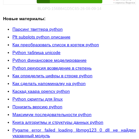
BLGPG-156B641D5C65-26-08-09-14
Новые материалы:
Парсинг твиттера python
Plt subplots python описание
Как преобразовать список в кортеж python
Python таблица unicode
Python финансовое моделирование
Python рекурсия возведение в степень
Как определить цифры в строке python
Как сделать напоминалку на python
Каскад хаара opencv python
Python скрипты для linux
Понизить версию python
Максимум последовательности python
Книга алгоритмы и структуры данных python
Pygame error failed loading libmpg123 0 dll не найден
указанный модуль