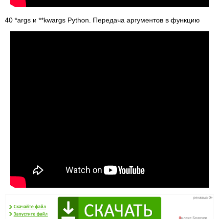
40 *args и **kwargs Python. Передача аргументов в функцию